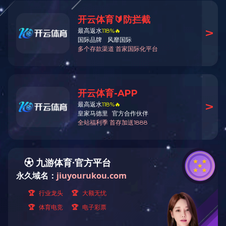
邮编:
641006
网址:
www.older-games.com E-mail: scdljx@163.com
乘车路线：
A、
208路 民乐——大自然(中途可在东林公司1号大门下车)
B、
203路 临江小区——黄荆坝(中途可在东林公司1号大门下车)
C、
222路 东兴镇农校街口——大千欢乐世界主题公园（在内江市实
验小学东区下车）
注：请以当地公交线路为准