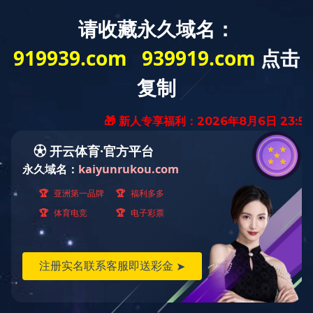
首页
关于东林
新闻动态
产品展示
工程业绩
人力资源
米兰体育在线网站_米兰体育(中国)
English
米兰体育在线网站_米兰体育(中国)
地址:
四川省内江市市中区乐贤大道328号
电话:
0832-2192777 2191111
传真:
0832-2112500 2192666