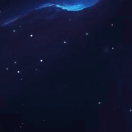
© 米兰体
友情链接：|
三高
三高的基本常识
LD官网
|