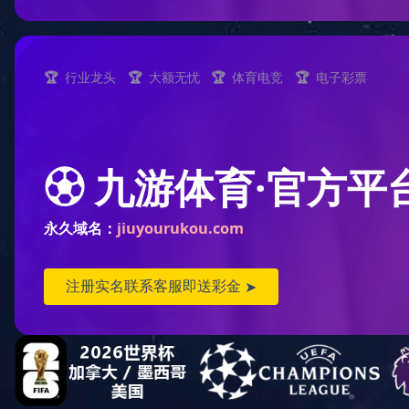
公司新闻
15个四季更迭，5000余昼
默默坚守，交出了一份份亮
林重工科技股份…
2022-06-16