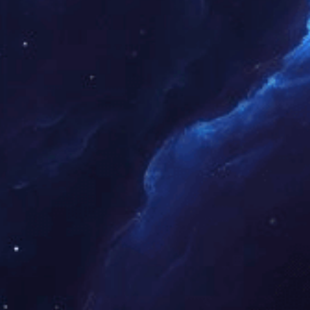
下一页
尾页
6
7
8
(中
关于东林
新闻中心
产品中
东林简介
公司新闻
带式输送
东林文化
党群建设
圆管带式输
营销网络
媒体中心
桥式叶轮给
东林厂貌
安全、环
大倾角带式
保、健康
资质荣誉
移动式输
斗式提升
链式输送