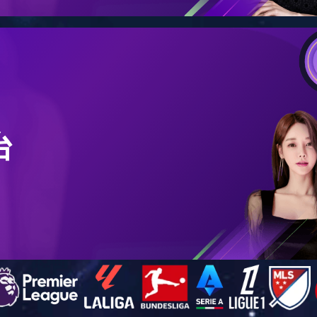
党群建设
媒体中心
安全、环保、健
【坚韧执着 匠心筑梦】四川东林重工高级工程师——刘刚
我
夜交替，他在机械设计专业领域
20
眼的创新答卷。他就是四川东
机械
面
202