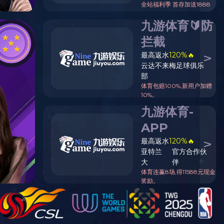
康
公司入围“四川机械工业50强”
21年9月16日，四川省机械工业联合会发布了“2020四川
工业50强企业”榜单，我公司又入围榜单！ 2020年公司
对严…
1-09-18