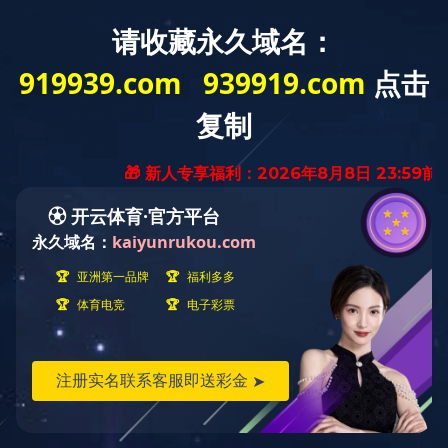
首页
关于东林
新闻动态
产品展示
工程业绩
人力资源
米兰体育在线网站_米兰体育(中国)
English
矿山冶金行业
煤炭化工行业
电力行业
建材行业
为水泥建材行业提供的带式输送系统
浏览量：6684