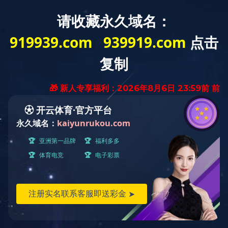
首页
关于东林
新闻动态
产品展示
工程业绩
人力资源
米兰体育在线网站_米兰体育(中国)
English
带式输送系统
圆管带式输送系统
桥式叶轮给煤系统
大倾角带式输送系统
移动式输送系统
斗式提升系统
链式输送系统
刮板输送系统
螺旋输送系统
加湿搅拌系统
往复给煤系统
圆盘给料系统
胶带机头部伸缩装置
胶带机刮雨水装置
其它输送配件